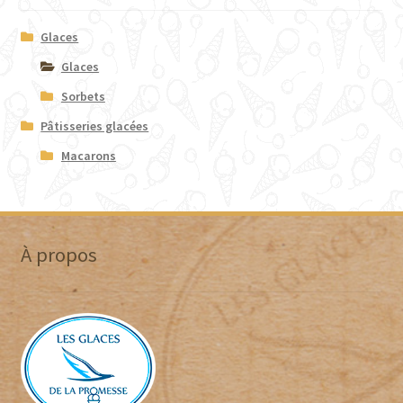
page
Glaces
du
produit
Glaces
Sorbets
Pâtisseries glacées
Macarons
À propos