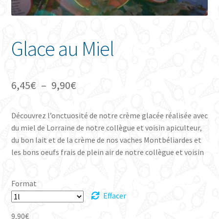
Glace au Miel
Plage
6,45
€
–
9,90
€
de
Découvrez l’onctuosité de notre crème glacée réalisée avec
prix :
du miel de Lorraine de notre collègue et voisin apiculteur,
6,45€
du bon lait et de la crème de nos vaches Montbéliardes et
les bons oeufs frais de plein air de notre collègue et voisin
à
9,90€
Format
Effacer
9,90
€