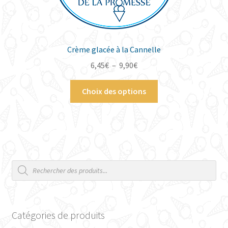
sur
la
page
du
Crème glacée à la Cannelle
produit
Plage
6,45
€
–
9,90
€
de
Ce
prix :
Choix des options
produit
6,45€
a
à
plusieurs
9,90€
variations.
Les
options
Recherche
de
peuvent
produits
être
choisies
sur
Catégories de produits
la