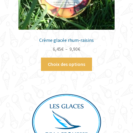
produit
Crème glacée rhum-raisins
Plage
6,45
€
–
9,90
€
de
Ce
prix :
Choix des options
produit
6,45€
a
à
plusieurs
9,90€
variations.
Les
options
peuvent
être
choisies